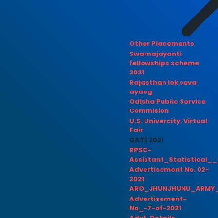
Other Placements
Swarnajayanti
fellowships scheme
2021
Rajasthan lok seva
ayaog
Odisha Public Service
Commision
U.S. Univercity. Virtual
Fair
GATE 2021
RPSC-
Assistant_Statistical__
Advertisement No. 02-
2021
ARO_JHUNJHUNU_ARMY_
Advertisement-
No_-7-of-2021
Advt. Details