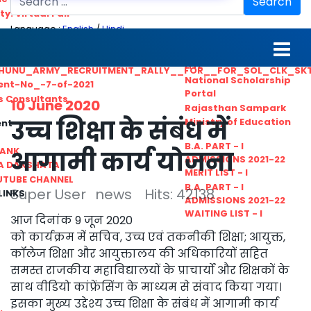
Search
ty. Virtual Fair
Language :
English
/
Hindi
ant_Statistical__Officer
MGS University
nt No. 02-2021
HTE
HUNU_ARMY_RECRUITMENT_RALLY__FOR__FOR_SOL_CLK_SK
National Scholarship
ent-No_-7-of-2021
Portal
ls Consultants
10 June 2020
Rajasthan Sampark
उच्च शिक्षा के संबंध में
Ministry of Education
ent
B.A. PART - I
BANK
आगामी कार्य योजना
ADMISSIONS 2021-22
A DAKSHATA
MERIT LIST - I
UTUBE CHANNEL
B.A. PART - I
Super User
news
Hits: 42138
LINKS
ADMISSIONS 2021-22
WAITING LIST - I
आज दिनांक 9 जून 2020
को कार्यक्रम में सचिव, उच्च एवं तकनीकी शिक्षा; आयुक्त,
कॉलेज शिक्षा और आयुक्तालय की अधिकारियों सहित
समस्त राजकीय महाविद्यालयों के प्राचार्यों और शिक्षकों के
साथ वीडियो कांफ्रेंसिंग के माध्यम से संवाद किया गया।
इसका मुख्य उद्देश्य उच्च शिक्षा के संबंध में आगामी कार्य