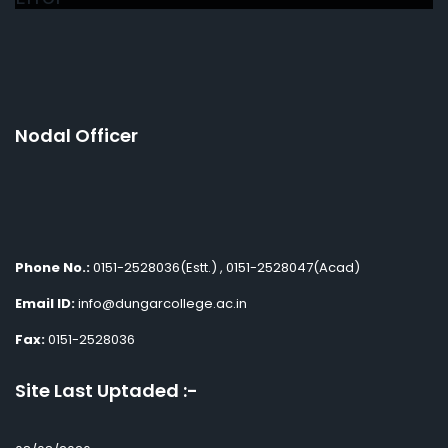
Nodal Officer
Phone No.:
0151-2528036(Estt.) , 0151-2528047(Acad)
Email ID:
info@dungarcollege.ac.in
Fax:
0151-2528036
Site Last Uptaded :-