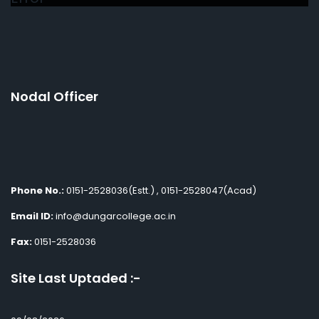
Nodal Officer
Phone No.:
0151-2528036(Estt.) , 0151-2528047(Acad)
Email ID:
info@dungarcollege.ac.in
Fax:
0151-2528036
Site Last Uptaded :-