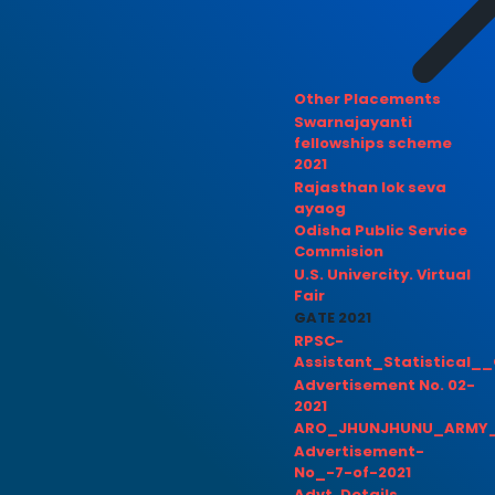
Other Placements
Swarnajayanti
fellowships scheme
2021
Rajasthan lok seva
ayaog
Odisha Public Service
Commision
U.S. Univercity. Virtual
Fair
GATE 2021
RPSC-
Assistant_Statistical__
Advertisement No. 02-
2021
ARO_JHUNJHUNU_ARMY_
Advertisement-
No_-7-of-2021
Advt. Details