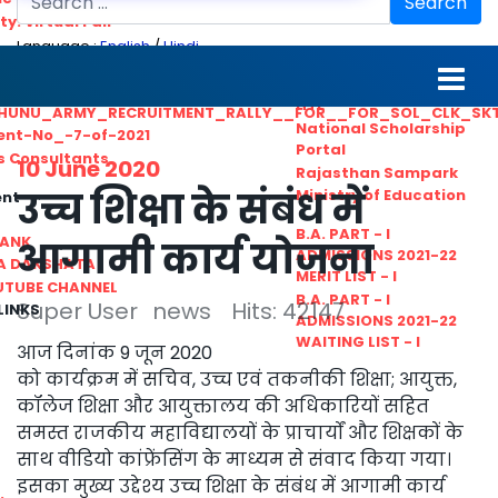
Search
ty. Virtual Fair
Language :
English
/
Hindi
ant_Statistical__Officer
MGS University
nt No. 02-2021
HTE
HUNU_ARMY_RECRUITMENT_RALLY__FOR__FOR_SOL_CLK_SK
National Scholarship
ent-No_-7-of-2021
Portal
ls Consultants
10 June 2020
Rajasthan Sampark
उच्च शिक्षा के संबंध में
Ministry of Education
ent
B.A. PART - I
BANK
आगामी कार्य योजना
ADMISSIONS 2021-22
A DAKSHATA
MERIT LIST - I
UTUBE CHANNEL
B.A. PART - I
Super User
news
Hits: 42147
LINKS
ADMISSIONS 2021-22
WAITING LIST - I
आज दिनांक 9 जून 2020
को कार्यक्रम में सचिव, उच्च एवं तकनीकी शिक्षा; आयुक्त,
कॉलेज शिक्षा और आयुक्तालय की अधिकारियों सहित
समस्त राजकीय महाविद्यालयों के प्राचार्यों और शिक्षकों के
साथ वीडियो कांफ्रेंसिंग के माध्यम से संवाद किया गया।
इसका मुख्य उद्देश्य उच्च शिक्षा के संबंध में आगामी कार्य