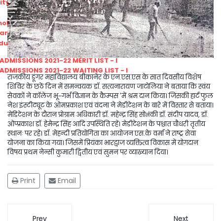
ity
olarship Portal
Sampark
Education
I ADMISSIONS 2021-22 MERIT LIST - I
I ADMISSIONS 2021-22 WAITING LIST - I
राजकीय डूंगर महाविद्यालय बीकानेर के एन.एस.एस के सात दिवसीय विशेष
शिविर के छठें दिन में समन्वयक डॉ. सत्यनारायण जाटोलिया ने बताया कि स्वंय
सेवकों ने कॉलेज भू-गर्भ विज्ञान के कैम्पस 'में श्रम दान किया। जिसकी हार्ट फुल
नेश इंस्टीट्यूट के ओमप्रकाश एवं वंदना ने मेडीटेशन के बारे में विस्तार से बताया।
मेडिटेशन के दौरान प्रोग्राम अधिकारी डॉ. महेन्द्र सिंह सोल॑की डॉ. संदीप यादव, डॉ.
ओप्प्रकाश डॉ. हेमेन्द्र सिंह आदि उपस्थिति रहें। मेडीटेशन के पश्चात चौधरी तृतीय
स्थानः पर रहे। डॉ. मेहन्दी प्रतियोगिता का आयोजन एस.के वर्मा ने राष्ट्र सेवा
योजना का किया गया। जिसमें प्रियंका भारद्वाज व्यक्तित्व विकास में योगदान
विषय प्रथम नेन्सी कुमारी द्वितीय एवं सुमन पर व्याख्यान दिया।
Print
Email
Prev
Next