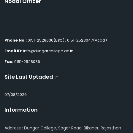
Nodal Officer
Phone No.:
0151-2528036(Estt.) , 0151-2528047(Acad)
Email ID:
info@dungarcollege.ac.in
Fax:
0151-2528036
Site Last Uptaded :-
07/08/2026
Information
Address : Dungar College, Sagar Road, Bikaner, Rajasthan