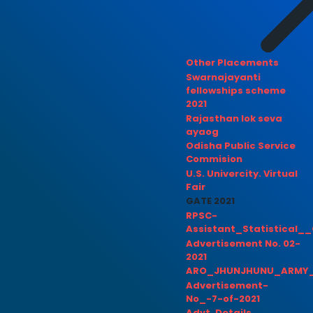
Other Placements
Swarnajayanti
fellowships scheme
2021
Rajasthan lok seva
ayaog
Odisha Public Service
Commision
U.S. Univercity. Virtual
Fair
GATE 2021
RPSC-
Assistant_Statistical__
Advertisement No. 02-
2021
ARO_JHUNJHUNU_ARMY_
Advertisement-
No_-7-of-2021
Advt. Details