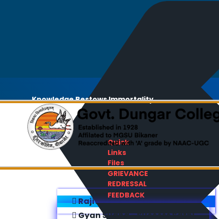
Knowledge Bestows Immortality
Quick
Links
Files
GRIEVANCE
REDRESSAL
FEEDBACK
Rajiv Gandhi E-Content Bank
Gyan Sudha - Success Sathi