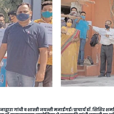
LLY__FOR__FOR_SOL_CLK_SKT__SOL_NANA_VET___SEP
ाद्वारा गांधी व शास्त्री जयन्ती मनाईगई। प्राचार्य डॉ. शिशिर शर्म