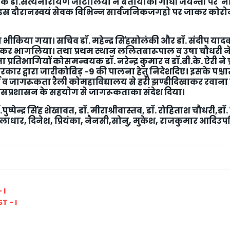
्वयक डॉ.सत्यनारायण जाटोलिया ने बतायाकी गांधी जयन्ती पर 'न
 इस दौरानस्वयं सेवक विभिन्न सार्वजनिकजगहो पर जाकर कोरोना 
किया गया। सचिव डॉ. महेन्द्र सिंहसोलंकी और डॉ. संदीप या
 कर भागलिया। तथा प्रथम स्थान ललितबारूपाल व उषा चौधरी ने प्रा
ता प्रतिभागियों कोसमन्वयक डॉ. नरेन्द्र कुमार व डॉ.बी.के. ऐरी न
रकार द्वारा जारीकोबिड़ -9 की पालना हेतु निदेशदिए। इसके पश्चात्‌
 व जागरूकता रैली कोमहाविद्यालय से हरी झण्डीदिखाकर रवाना 
लिसप्रशासन के सहयोग से जागरूकताका संदेश दिया।
ुष्पेन्द्र सिंह शेखावत, डॉ. मीराश्रीवास्तव, डॉ. रोहिताश चौधरी,डॉ. हे
ार, दिनेश, प्रियंका, नैनसी,सोनु, मुकेश, राजकुमार आदिउपस्थि
 I
T - I