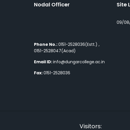
Nodal Officer
Site 
09/08
Phone No.:
0151-2528036(Estt.) ,
0151-2528047(Acad)
Email ID:
info@dungarcollege.ac.in
Fax:
0151-2528036
Visitors: