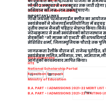
की शुरूवात की, राष्ट्रीयसेवा योजना के समन
जो की 2 अक्टूबर से 47अक्टूबर तक जारी रहेगा
PRATIYOGITA DAKSHATA
अभियान को जन-जन तकपहुंचाएगे।
COLLEGE YOUTUBE CHANNEL
IMPORTANT LINKS
गांधी जयन्ती परऑनलाईन क्लीज का आयोजन भी
स्वयंसेवकों ने ऑनलाईनप्रतियोगिता में बढ़चढ़
तृतीय स्थान नैनसी पड़िहार नेप्राप्त किया। विजे
नरेन्द्रकुमार ने सभी स्वयंसेवकों कोराजस्थान स
सेवकोंको “नो मास्क नो एन्टरी' की शपथदिलाई
सेशिशिर शर्मा, जिलाम्युजियक चौराहे तक पु
जागरूकता रैलीके दौरान डॉ. राजेन्द्र पुरोहित, डॉ.प
स्वयंसेबक ललित,अविनाश, उषा, आज्ञाराम,लीलाध
MGS University
आगंतुकों काधन्यवाद ज्ञापित किया।
HTE
National Scholarship Portal
Rajasthan Sampark
Print
Email
Ministry of Education
B.A. PART - I ADMISSIONS 2021-22 MERIT LIST -
Prev
B.A. PART - I ADMISSIONS 2021-22 WAITING LIS