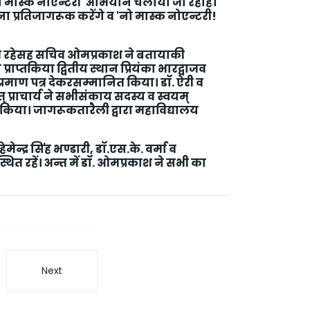
ो मास्क नोएन्टरी' अभियान चलाया जा रहाहै।
प्रतिजागरूक करेंगे व 'नो मास्क नोएन्टरी!
दव रहेसह सचिव ओमप्रकाश ने बतायाकी
प्तकिया द्वितीय स्थान प्रियंका भारद्वाजव
े प्रमाण पत्र देकरसम्मानित किया। डॉ. ऐरी व
 प्राचार्य ने सभीसंकाय सदस्य व स्वयम्‌
किया। जागरूकतारैली द्वारा महाविद्यालय
मेन्द्र सिंह भण्डारी, डॉ.एस.के. वर्मा व
त रहें। अन्त में डॉ. ओमप्रकाश ने सभी का
Next