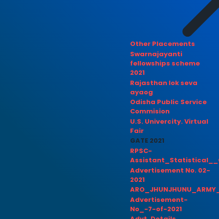
Other Placements
Swarnajayanti
fellowships scheme
2021
Rajasthan lok seva
ayaog
Odisha Public Service
Commision
U.S. Univercity. Virtual
Fair
GATE 2021
RPSC-
Assistant_Statistical__
Advertisement No. 02-
2021
ARO_JHUNJHUNU_ARMY_
Advertisement-
No_-7-of-2021
Advt. Details