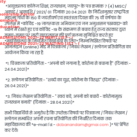
ity
*आयुक्तालय कॉलेज शिक्षा, राजस्थान, जयपुर* के पत्र क्रमांक 7 (4) MISC/
अकाद / आकाशि / 2021/ 01 दिनांक 20.04.2021 के निर्देशानुसार राष्ट्रपिता
olarship Portal
महात्मा गाँधी के 150 वें जयंतीवर्ष एवं स्वतंत्रता दिवस की 75 वीं वर्षगांठ के
Sampark
उपलक्ष में *कोविड -19 जागरूकता अभियान एवं जन अनुशासन पखवाड़ा* को
Education
ध्यान में रखते हुए एवं कोविड -19 के संक्रमण से बचाव हेतु राज्य सरकार द्वारा
समय-समय पर जारी गाइडलाइन की पूर्ण पालना सुनिश्चित करते हुए
I ADMISSIONS 2021-22 MERIT LIST - I
*महाविद्यालय के नियमित विद्यार्थियों के लिए* निम्नलिखित विषयों पर
I ADMISSIONS 2021-22 WAITING LIST - I
ऑनलाइन (online) मोड में चित्रकला / निबंध लेखन / स्लोगन प्रतियोगिता का
आयोजन किया जा रहा है:
*1. चित्रकला प्रतियोगिता:- “अपनो को जगाना है, कोरोना से बचाना है" (दिनांक:-
24.04.2021)*
*2. स्लोगन प्रतियोगिता:- "शब्दों का युद्ध, कोरोना के विरुद्ध" (दिनांक:-
26.04.2021)*
*3. निबंध लेखन प्रतियोगिता:- " स्वयं बचें, अपनों को बचायें - कोरोनामुक्त
राजस्थान बनायें" (दिनांक:- 28.04.2021)*
सभी विद्यार्थियों से अनुरोध है कि उपरोक्त विषयों पर चित्रकला / निबंध लेखन /
स्लोगन सम्बंधित अपनी रचना प्रतियोगिता की निर्धारित दिनांक तक
महाविद्यालय की *e-mail I'd.-
dcbanandam@gmai.com
)* पर प्रेषित
कर देवें।