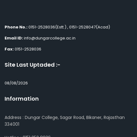
Phone No.:
0151-2528036(Estt.) , 0151-2528047(Acad)
Email ID:
info@dungarcollege.ac.in
Fax:
0151-2528036
Site Last Uptaded :-
08/08/2026
Information
Address : Dungar College, Sagar Road, Bikaner, Rajasthan
334001